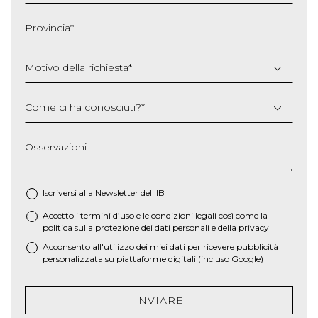
MM
slash
Provincia
*
AAAA
Motivo della richiesta
*
Come ci ha conosciuti?
*
Osservazioni
Iscriversi alla Newsletter dell'IB
Accetto i termini d’uso e le
condizioni legali
così come la
*
politica sulla protezione dei dati personali e della privacy
Acconsento all'utilizzo dei miei dati per ricevere pubblicità
personalizzata su piattaforme digitali (incluso Google)
INVIARE