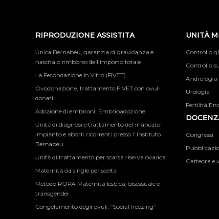
RIPRODUZIONE ASSISTITA
UNITÀ M
Única Bernabeu, garanzia di gravidanza e
Controllo g
nascita o rimborso dell’importo totale
Controllo su
La Fecondazione In Vitro (FIVET)
Andrologia
Ovodonazione, trattamento FIVET con ovuli
Urologia
donati
Fertilità En
Adozione di embrioni. Embrioadozione
DOCENZA
Unità di diagnosi e trattamento del mancato
impianto e aborti ricorrenti presso l’ Instituto
Congressi
Bernabeu
Pubblicazion
Unità di trattamento per scarsa riserva ovarica
Cattedra e v
Maternità da single per scelta
Metodo ROPA Maternità lesbica, bisessuale e
transgender
Congelamento degli ovuli: “Social freezing”