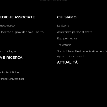
EDICHE ASSOCIATE
CHI SIAMO
inecologico
La Storia
llo stato di gravidanza e il parto
Assistenza personalizzata
Equipe medica
Traiettoria
docrinologia
Statistiche sull’esito nei trattamenti 
riproduzione assistita
 E RICERCA
ATTUALITÀ
i scientifiche
incoli universitari