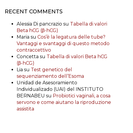
RECENT COMMENTS
Alessia Di pancrazio
su
Tabella di valori
Beta hCG (β-hCG)
Maria
su
Cos’è la legatura delle tube?
Vantaggi e svantaggi di questo metodo
contraccettivo
Concetta
su
Tabella di valori Beta hCG
(β-hCG)
Lia
su
Test genetico del
sequenziamento dell’Esoma
Unidad de Asesoramiento
Individualizado (UAI) del INSTITUTO
BERNABEU
su
Probiotici vaginali, a cosa
servono e come aiutano la riproduzione
assistita