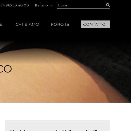
Trova:
Buscar
+34 965 50 40 00
Italiano
E
CHI SIAMO
FORO IB
CONTATTO
CO