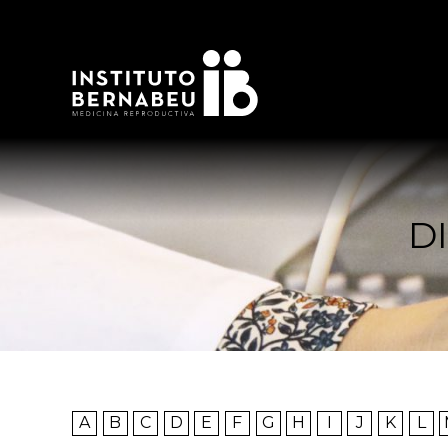
D
A
B
C
D
E
F
G
H
I
J
K
L