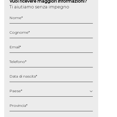
Vuoi ricevere maggiori informazioni?
Ti aiutiamo senza impegno
Nome
*
Cognome
*
Email
*
Telefono
*
Data di nascita
*
GG
slash
Paese
*
MM
slash
Provincia
*
AAAA