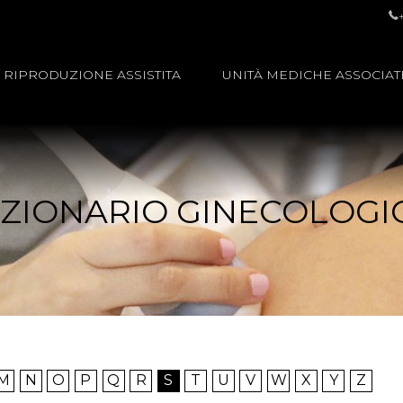
RIPRODUZIONE ASSISTITA
UNITÀ MEDICHE ASSOCIAT
IZIONARIO GINECOLOGI
M
N
O
P
Q
R
S
T
U
V
W
X
Y
Z