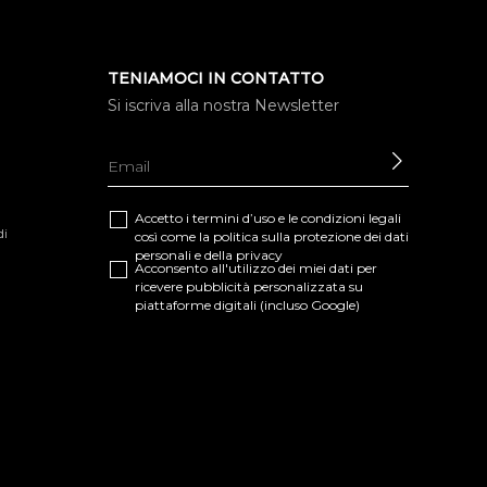
TENIAMOCI IN CONTATTO
Si iscriva alla nostra Newsletter
INVIARE
Accetto i termini d’uso e le
condizioni legali
di
così come la
politica sulla protezione dei dati
personali e della privacy
Acconsento all'utilizzo dei miei dati per
ricevere pubblicità personalizzata su
piattaforme digitali (incluso Google)