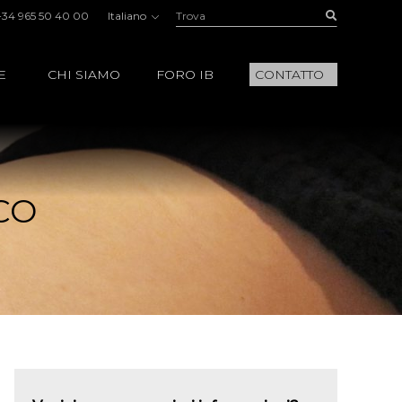
Trova:
Buscar
+34 965 50 40 00
Italiano
E
CHI SIAMO
FORO IB
CONTATTO
CO