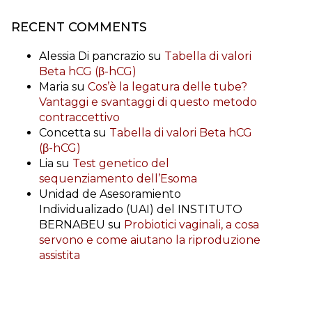
RECENT COMMENTS
Alessia Di pancrazio
su
Tabella di valori
Beta hCG (β-hCG)
Maria
su
Cos’è la legatura delle tube?
Vantaggi e svantaggi di questo metodo
contraccettivo
Concetta
su
Tabella di valori Beta hCG
(β-hCG)
Lia
su
Test genetico del
sequenziamento dell’Esoma
Unidad de Asesoramiento
Individualizado (UAI) del INSTITUTO
BERNABEU
su
Probiotici vaginali, a cosa
servono e come aiutano la riproduzione
assistita