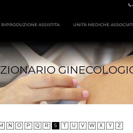
RIPRODUZIONE ASSISTITA
UNITÀ MEDICHE ASSOCIAT
IZIONARIO GINECOLOGI
M
N
O
P
Q
R
S
T
U
V
W
X
Y
Z