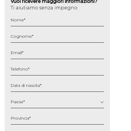
Vuoi ricevere maggiori informazioni?
Ti aiutiamo senza impegno
Nome
*
Cognome
*
Email
*
Telefono
*
Data di nascita
*
GG
slash
Paese
*
MM
slash
Provincia
*
AAAA