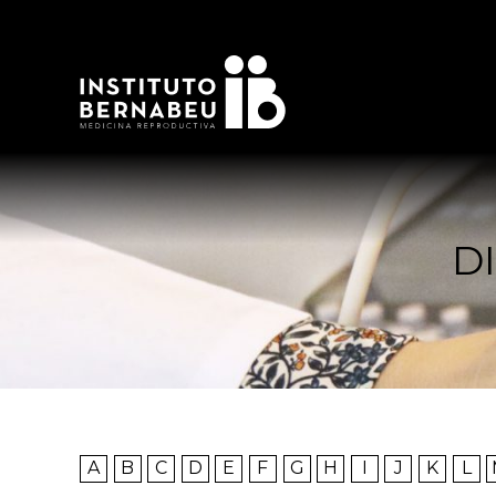
D
A
B
C
D
E
F
G
H
I
J
K
L