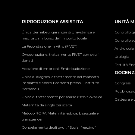
RIPRODUZIONE ASSISTITA
UNITÀ M
Única Bernabeu, garanzia di gravidanza e
Controllo g
nascita o rimborso dell’importo totale
Controllo su
La Fecondazione In Vitro (FIVET)
Andrologia
Ovodonazione, trattamento FIVET con ovuli
Urologia
donati
Fertilità En
Adozione di embrioni. Embrioadozione
DOCENZA
Unità di diagnosi e trattamento del mancato
impianto e aborti ricorrenti presso l’ Instituto
Congressi
Bernabeu
Pubblicazion
Unità di trattamento per scarsa riserva ovarica
Cattedra e v
Maternità da single per scelta
Metodo ROPA Maternità lesbica, bisessuale e
transgender
Congelamento degli ovuli: “Social freezing”