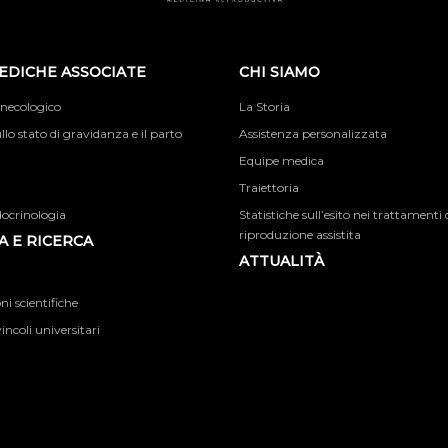
EDICHE ASSOCIATE
CHI SIAMO
inecologico
La Storia
llo stato di gravidanza e il parto
Assistenza personalizzata
Equipe medica
Traiettoria
docrinologia
Statistiche sull’esito nei trattamenti 
riproduzione assistita
 E RICERCA
ATTUALITÀ
i scientifiche
incoli universitari