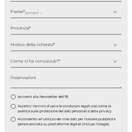
GG
slash
Paese
*
MM
slash
Provincia
*
AAAA
Motivo della richiesta
*
Come ci ha conosciuti?
*
Osservazioni
Iscriversi alla Newsletter dell'IB
Accetto i termini d’uso e le
condizioni legali
così come la
*
politica sulla protezione dei dati personali e della privacy
Acconsento all'utilizzo dei miei dati per ricevere pubblicità
personalizzata su piattaforme digitali (incluso Google)