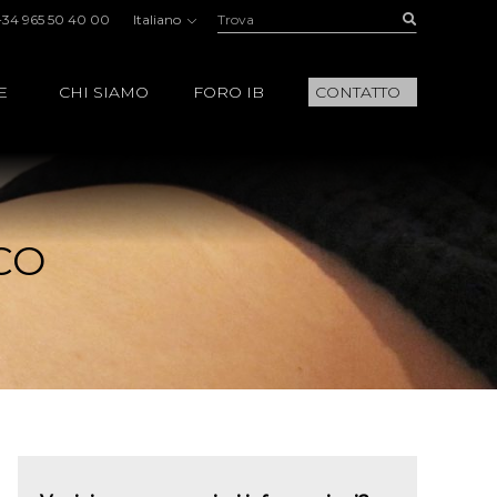
Trova:
Buscar
+34 965 50 40 00
Italiano
E
CHI SIAMO
FORO IB
CONTATTO
CO