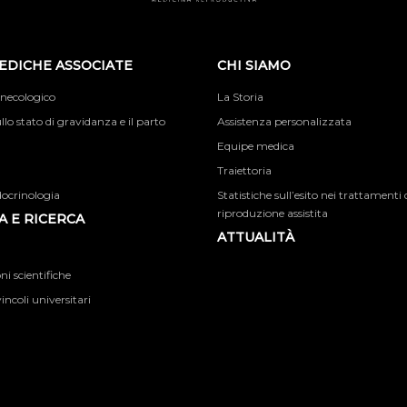
EDICHE ASSOCIATE
CHI SIAMO
inecologico
La Storia
llo stato di gravidanza e il parto
Assistenza personalizzata
Equipe medica
Traiettoria
docrinologia
Statistiche sull’esito nei trattamenti 
riproduzione assistita
 E RICERCA
ATTUALITÀ
i scientifiche
incoli universitari