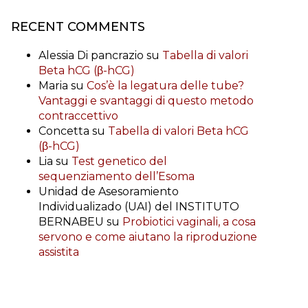
RECENT COMMENTS
Alessia Di pancrazio
su
Tabella di valori
Beta hCG (β-hCG)
Maria
su
Cos’è la legatura delle tube?
Vantaggi e svantaggi di questo metodo
contraccettivo
Concetta
su
Tabella di valori Beta hCG
(β-hCG)
Lia
su
Test genetico del
sequenziamento dell’Esoma
Unidad de Asesoramiento
Individualizado (UAI) del INSTITUTO
BERNABEU
su
Probiotici vaginali, a cosa
servono e come aiutano la riproduzione
assistita