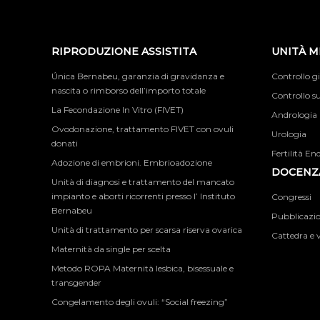
RIPRODUZIONE ASSISTITA
UNITÀ M
Única Bernabeu, garanzia di gravidanza e
Controllo g
nascita o rimborso dell’importo totale
Controllo su
La Fecondazione In Vitro (FIVET)
Andrologia
Ovodonazione, trattamento FIVET con ovuli
Urologia
donati
Fertilità En
Adozione di embrioni. Embrioadozione
DOCENZA
Unità di diagnosi e trattamento del mancato
impianto e aborti ricorrenti presso l’ Instituto
Congressi
Bernabeu
Pubblicazion
Unità di trattamento per scarsa riserva ovarica
Cattedra e v
Maternità da single per scelta
Metodo ROPA Maternità lesbica, bisessuale e
transgender
Congelamento degli ovuli: “Social freezing”