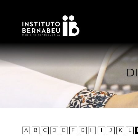
D
A
B
C
D
E
F
G
H
I
J
K
L