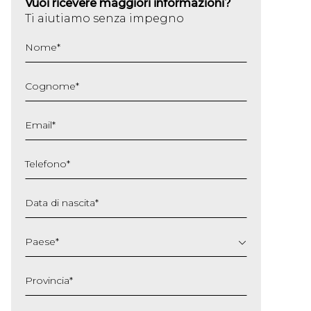
Vuoi ricevere maggiori informazioni?
Ti aiutiamo senza impegno
Nome
*
Cognome
*
Email
*
Telefono
*
Data di nascita
*
GG
slash
Paese
*
MM
slash
Provincia
*
AAAA