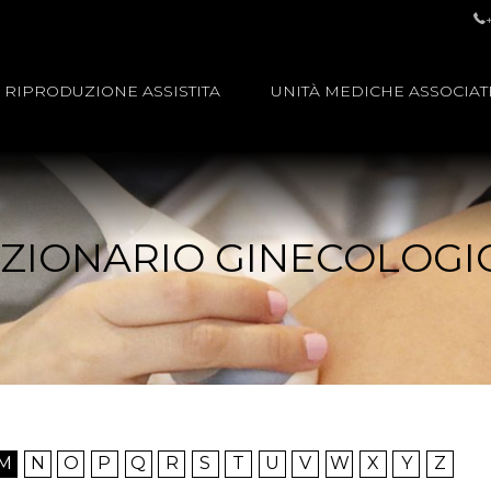
RIPRODUZIONE ASSISTITA
UNITÀ MEDICHE ASSOCIAT
IZIONARIO GINECOLOGI
M
N
O
P
Q
R
S
T
U
V
W
X
Y
Z