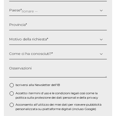
GG
slash
Paese
*
MM
slash
Provincia
*
AAAA
Motivo della richiesta
*
Come ci ha conosciuti?
*
Osservazioni
Iscriversi alla Newsletter dell'IB
Accetto i termini d’uso e le
condizioni legali
così come la
*
politica sulla protezione dei dati personali e della privacy
Acconsento all'utilizzo dei miei dati per ricevere pubblicità
personalizzata su piattaforme digitali (incluso Google)