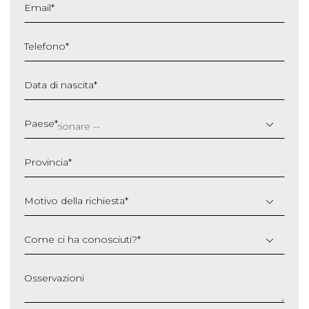
Email
*
Telefono
*
Data di nascita
*
GG
slash
Paese
*
MM
slash
Provincia
*
AAAA
Motivo della richiesta
*
Come ci ha conosciuti?
*
Osservazioni