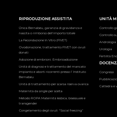
RIPRODUZIONE ASSISTITA
UNITÀ M
Única Bernabeu, garanzia di gravidanza e
Controllo g
nascita o rimborso dell’importo totale
Controllo su
La Fecondazione In Vitro (FIVET)
Andrologia
Ovodonazione, trattamento FIVET con ovuli
Urologia
donati
Fertilità En
Adozione di embrioni. Embrioadozione
DOCENZA
Unità di diagnosi e trattamento del mancato
impianto e aborti ricorrenti presso l’ Instituto
Congressi
Bernabeu
Pubblicazion
Unità di trattamento per scarsa riserva ovarica
Cattedra e v
Maternità da single per scelta
Metodo ROPA Maternità lesbica, bisessuale e
transgender
Congelamento degli ovuli: “Social freezing”