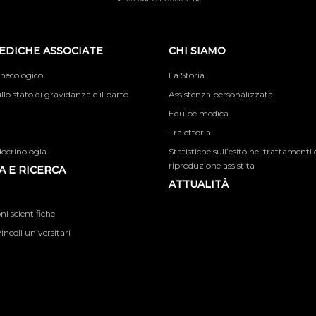
EDICHE ASSOCIATE
CHI SIAMO
inecologico
La Storia
llo stato di gravidanza e il parto
Assistenza personalizzata
Equipe medica
Traiettoria
docrinologia
Statistiche sull’esito nei trattamenti 
riproduzione assistita
 E RICERCA
ATTUALITÀ
i scientifiche
incoli universitari