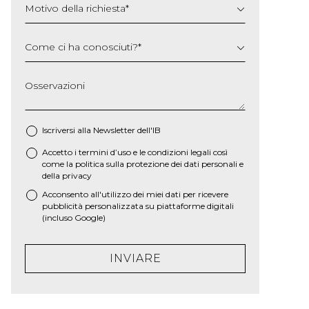
Motivo della richiesta
*
Come ci ha conosciuti?
*
Osservazioni
Iscriversi alla Newsletter dell'IB
Accetto i termini d’uso e le
condizioni legali
così
*
come la
politica sulla protezione dei dati personali e
della privacy
Acconsento all'utilizzo dei miei dati per ricevere
pubblicità personalizzata su piattaforme digitali
(incluso Google)
INVIARE