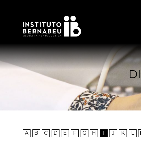
D
A
B
C
D
E
F
G
H
I
J
K
L