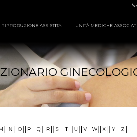
RIPRODUZIONE ASSISTITA
UNITÀ MEDICHE ASSOCIAT
IZIONARIO GINECOLOGI
M
N
O
P
Q
R
S
T
U
V
W
X
Y
Z