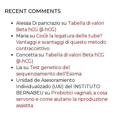
RECENT COMMENTS
Alessia Di pancrazio
su
Tabella di valori
Beta hCG (β-hCG)
Maria
su
Cos’è la legatura delle tube?
Vantaggi e svantaggi di questo metodo
contraccettivo
Concetta
su
Tabella di valori Beta hCG
(β-hCG)
Lia
su
Test genetico del
sequenziamento dell’Esoma
Unidad de Asesoramiento
Individualizado (UAI) del INSTITUTO
BERNABEU
su
Probiotici vaginali, a cosa
servono e come aiutano la riproduzione
assistita