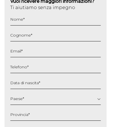
Vuoi ricevere maggiori informazioni?
Ti aiutiamo senza impegno
Nome
*
Cognome
*
Email
*
Telefono
*
Data di nascita
*
GG
slash
Paese
*
MM
slash
Provincia
*
AAAA