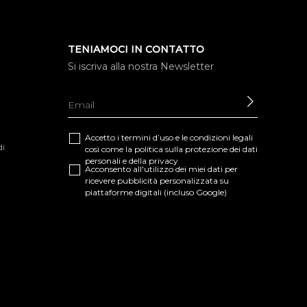
TENIAMOCI IN CONTATTO
Si iscriva alla nostra Newsletter
INVIARE
Accetto i termini d’uso e le
condizioni legali
di
così come la
politica sulla protezione dei dati
personali e della privacy
Acconsento all'utilizzo dei miei dati per
ricevere pubblicità personalizzata su
piattaforme digitali (incluso Google)