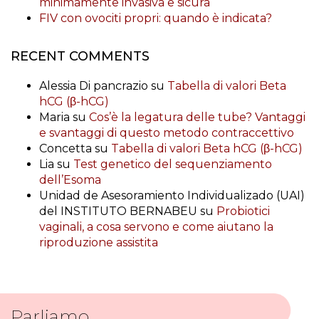
minimamente invasiva e sicura
FIV con ovociti propri: quando è indicata?
RECENT COMMENTS
Alessia Di pancrazio
su
Tabella di valori Beta
hCG (β-hCG)
Maria
su
Cos’è la legatura delle tube? Vantaggi
e svantaggi di questo metodo contraccettivo
Concetta
su
Tabella di valori Beta hCG (β-hCG)
Lia
su
Test genetico del sequenziamento
dell’Esoma
Unidad de Asesoramiento Individualizado (UAI)
del INSTITUTO BERNABEU
su
Probiotici
vaginali, a cosa servono e come aiutano la
riproduzione assistita
Parliamo