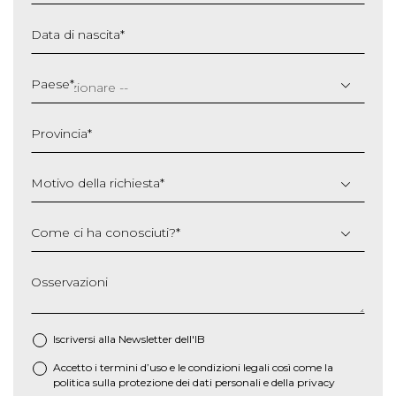
Data di nascita
*
GG
slash
Paese
*
MM
slash
Provincia
*
AAAA
Motivo della richiesta
*
Come ci ha conosciuti?
*
Osservazioni
Iscriversi alla Newsletter dell'IB
Accetto i termini d’uso e le
condizioni legali
così come la
*
politica sulla protezione dei dati personali e della privacy