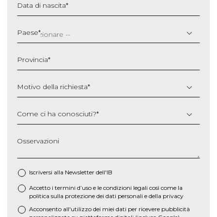
Data di nascita
*
GG
slash
Paese
*
MM
slash
Provincia
*
AAAA
Motivo della richiesta
*
Come ci ha conosciuti?
*
Osservazioni
Iscriversi alla Newsletter dell'IB
Accetto i termini d’uso e le
condizioni legali
così come la
*
politica sulla protezione dei dati personali e della privacy
Acconsento all'utilizzo dei miei dati per ricevere pubblicità