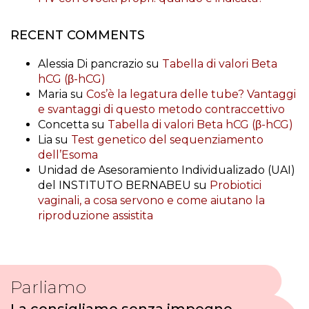
RECENT COMMENTS
Alessia Di pancrazio
su
Tabella di valori Beta
hCG (β-hCG)
Maria
su
Cos’è la legatura delle tube? Vantaggi
e svantaggi di questo metodo contraccettivo
Concetta
su
Tabella di valori Beta hCG (β-hCG)
Lia
su
Test genetico del sequenziamento
dell’Esoma
Unidad de Asesoramiento Individualizado (UAI)
del INSTITUTO BERNABEU
su
Probiotici
vaginali, a cosa servono e come aiutano la
riproduzione assistita
Parliamo
La consigliamo senza impegno