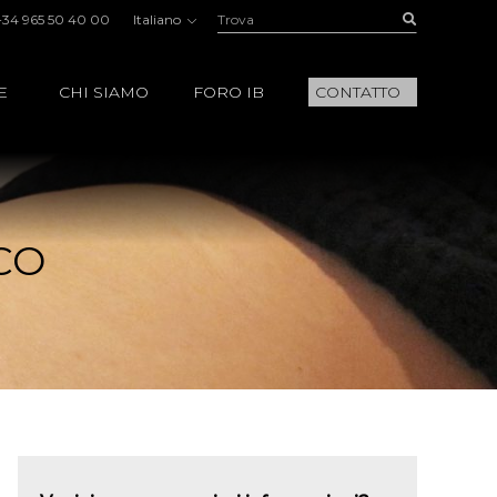
Trova:
Buscar
+34 965 50 40 00
Italiano
E
CHI SIAMO
FORO IB
CONTATTO
CO