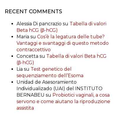
RECENT COMMENTS
Alessia Di pancrazio
su
Tabella di valori
Beta hCG (β-hCG)
Maria
su
Cos’è la legatura delle tube?
Vantaggi e svantaggi di questo metodo
contraccettivo
Concetta
su
Tabella di valori Beta hCG
(β-hCG)
Lia
su
Test genetico del
sequenziamento dell’Esoma
Unidad de Asesoramiento
Individualizado (UAI) del INSTITUTO
BERNABEU
su
Probiotici vaginali, a cosa
servono e come aiutano la riproduzione
assistita