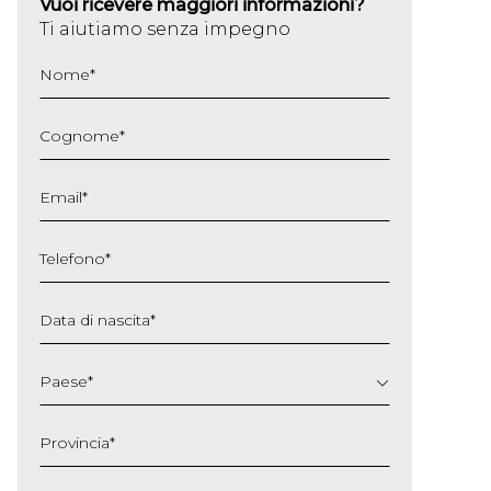
Vuoi ricevere maggiori informazioni?
Ti aiutiamo senza impegno
Nome
*
Cognome
*
Email
*
Telefono
*
Data di nascita
*
GG
slash
Paese
*
MM
slash
Provincia
*
AAAA