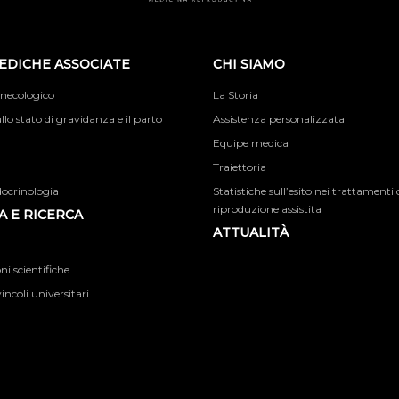
EDICHE ASSOCIATE
CHI SIAMO
inecologico
La Storia
llo stato di gravidanza e il parto
Assistenza personalizzata
Equipe medica
Traiettoria
docrinologia
Statistiche sull’esito nei trattamenti 
riproduzione assistita
 E RICERCA
ATTUALITÀ
i scientifiche
incoli universitari