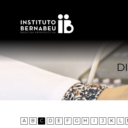
D
A
B
C
D
E
F
G
H
I
J
K
L