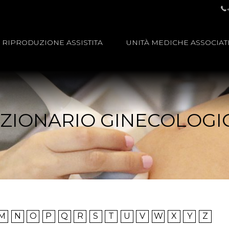
RIPRODUZIONE ASSISTITA
UNITÀ MEDICHE ASSOCIAT
IZIONARIO GINECOLOGI
M
N
O
P
Q
R
S
T
U
V
W
X
Y
Z