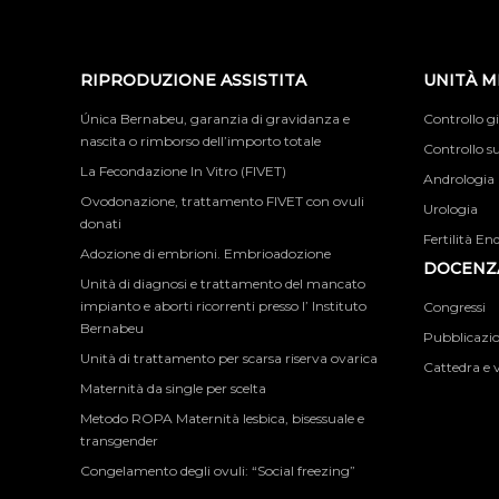
RIPRODUZIONE ASSISTITA
UNITÀ M
Única Bernabeu, garanzia di gravidanza e
Controllo g
nascita o rimborso dell’importo totale
Controllo su
La Fecondazione In Vitro (FIVET)
Andrologia
Ovodonazione, trattamento FIVET con ovuli
Urologia
donati
Fertilità En
Adozione di embrioni. Embrioadozione
DOCENZA
Unità di diagnosi e trattamento del mancato
impianto e aborti ricorrenti presso l’ Instituto
Congressi
Bernabeu
Pubblicazion
Unità di trattamento per scarsa riserva ovarica
Cattedra e v
Maternità da single per scelta
Metodo ROPA Maternità lesbica, bisessuale e
transgender
Congelamento degli ovuli: “Social freezing”