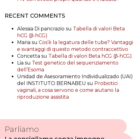
RECENT COMMENTS
Alessia Di pancrazio
su
Tabella di valori Beta
hCG (β-hCG)
Maria
su
Cos’è la legatura delle tube? Vantaggi
e svantaggi di questo metodo contraccettivo
Concetta
su
Tabella di valori Beta hCG (β-hCG)
Lia
su
Test genetico del sequenziamento
dell’Esoma
Unidad de Asesoramiento Individualizado (UAI)
del INSTITUTO BERNABEU
su
Probiotici
vaginali, a cosa servono e come aiutano la
riproduzione assistita
Parliamo
La consigliamo senza impegno