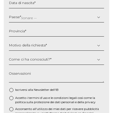
Data di nascita
*
GG
slash
Paese
*
MM
slash
Provincia
*
AAAA
Motivo della richiesta
*
Come ci ha conosciuti?
*
Osservazioni
Iscriversi alla Newsletter dell'IB
Accetto i termini d’uso e le
condizioni legali
così come la
*
politica sulla protezione dei dati personali e della privacy
Acconsento all'utilizzo dei miei dati per ricevere pubblicità