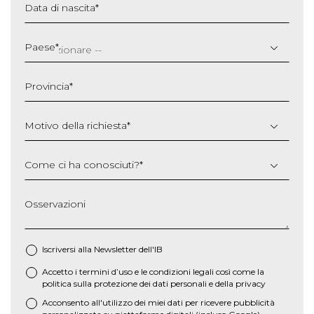
Data di nascita
*
GG
slash
Paese
*
MM
slash
Provincia
*
AAAA
Motivo della richiesta
*
Come ci ha conosciuti?
*
Osservazioni
Iscriversi alla Newsletter dell'IB
Accetto i termini d’uso e le
condizioni legali
così come la
*
politica sulla protezione dei dati personali e della privacy
Acconsento all'utilizzo dei miei dati per ricevere pubblicità