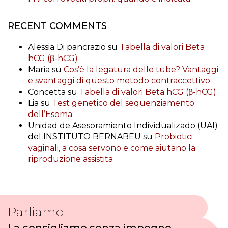
RECENT COMMENTS
Alessia Di pancrazio
su
Tabella di valori Beta
hCG (β-hCG)
Maria
su
Cos’è la legatura delle tube? Vantaggi
e svantaggi di questo metodo contraccettivo
Concetta
su
Tabella di valori Beta hCG (β-hCG)
Lia
su
Test genetico del sequenziamento
dell’Esoma
Unidad de Asesoramiento Individualizado (UAI)
del INSTITUTO BERNABEU
su
Probiotici
vaginali, a cosa servono e come aiutano la
riproduzione assistita
Parliamo
La consigliamo senza impegno