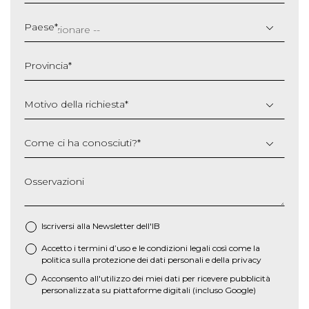
GG
slash
Paese
*
MM
slash
Provincia
*
AAAA
Motivo della richiesta
*
Come ci ha conosciuti?
*
Osservazioni
Iscriversi alla Newsletter dell'IB
Accetto i termini d’uso e le
condizioni legali
così come la
*
politica sulla protezione dei dati personali e della privacy
Acconsento all'utilizzo dei miei dati per ricevere pubblicità
personalizzata su piattaforme digitali (incluso Google)