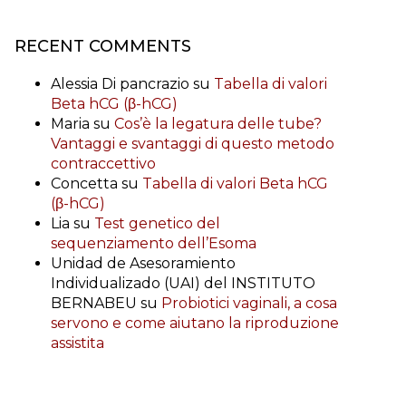
RECENT COMMENTS
Alessia Di pancrazio
su
Tabella di valori
Beta hCG (β-hCG)
Maria
su
Cos’è la legatura delle tube?
Vantaggi e svantaggi di questo metodo
contraccettivo
Concetta
su
Tabella di valori Beta hCG
(β-hCG)
Lia
su
Test genetico del
sequenziamento dell’Esoma
Unidad de Asesoramiento
Individualizado (UAI) del INSTITUTO
BERNABEU
su
Probiotici vaginali, a cosa
servono e come aiutano la riproduzione
assistita