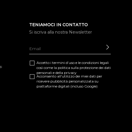
TENIAMOCI IN CONTATTO
Si iscriva alla nostra Newsletter
INVIARE
Accetto i termini d’uso e le
condizioni legali
di
così come la
politica sulla protezione dei dati
personali e della privacy
Acconsento all'utilizzo dei miei dati per
ricevere pubblicità personalizzata su
piattaforme digitali (incluso Google)