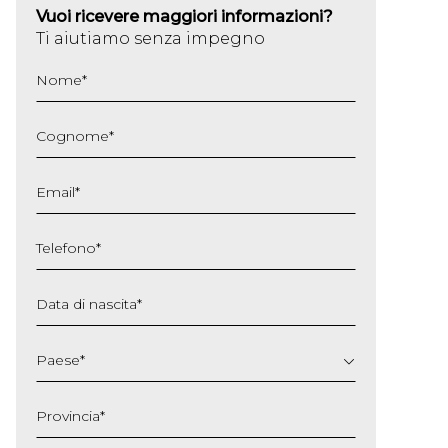
Vuoi ricevere maggiori informazioni?
Ti aiutiamo senza impegno
Nome
*
Cognome
*
Email
*
Telefono
*
Data di nascita
*
GG
slash
Paese
*
MM
slash
Provincia
*
AAAA