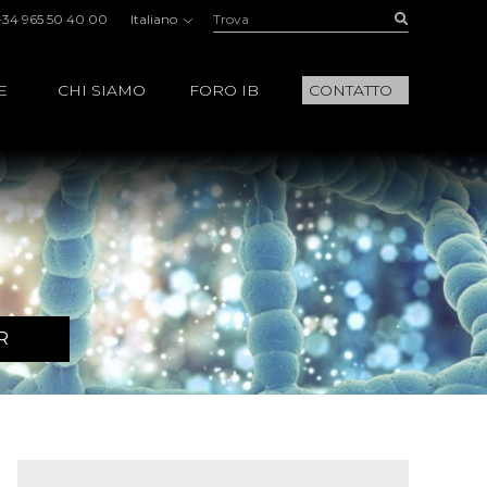
Trova:
Buscar
+34 965 50 40 00
Italiano
E
CHI SIAMO
FORO IB
CONTATTO
R