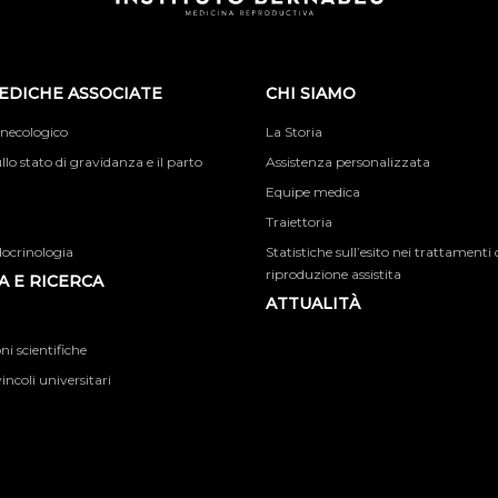
EDICHE ASSOCIATE
CHI SIAMO
inecologico
La Storia
llo stato di gravidanza e il parto
Assistenza personalizzata
Equipe medica
Traiettoria
docrinologia
Statistiche sull’esito nei trattamenti 
riproduzione assistita
 E RICERCA
ATTUALITÀ
i scientifiche
incoli universitari