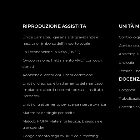
RIPRODUZIONE ASSISTITA
UNITÀ M
Única Bernabeu, garanzia di gravidanza e
Controllo g
nascita o rimborso dell’importo totale
Controllo su
La Fecondazione In Vitro (FIVET)
Andrologia
Ovodonazione, trattamento FIVET con ovuli
Urologia
donati
Fertilità En
Adozione di embrioni. Embrioadozione
DOCENZA
Unità di diagnosi e trattamento del mancato
impianto e aborti ricorrenti presso l’ Instituto
Congressi
Bernabeu
Pubblicazion
Unità di trattamento per scarsa riserva ovarica
Cattedra e v
Maternità da single per scelta
Metodo ROPA Maternità lesbica, bisessuale e
transgender
Congelamento degli ovuli: “Social freezing”