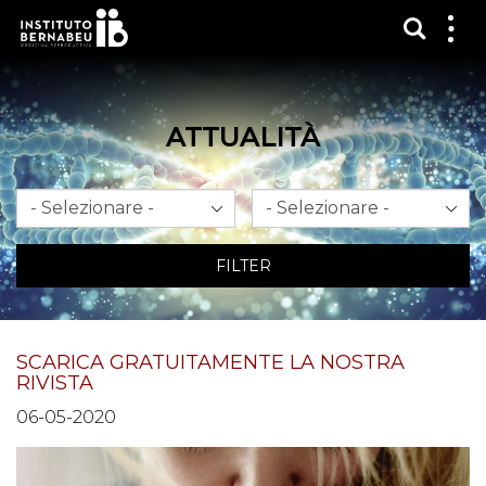
Mostra
Mos
me
ATTUALITÀ
Mese
Anno
FILTER
SCARICA GRATUITAMENTE LA NOSTRA
RIVISTA
06-05-2020