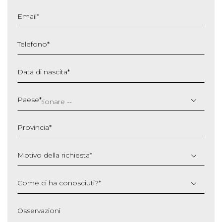
Email
*
Telefono
*
Data di nascita
*
GG
slash
Paese
*
MM
slash
Provincia
*
AAAA
Motivo della richiesta
*
Come ci ha conosciuti?
*
Osservazioni