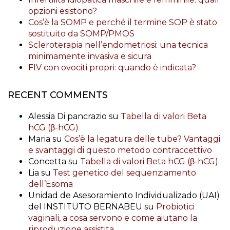
opzioni esistono?
Cos’è la SOMP e perché il termine SOP è stato
sostituito da SOMP/PMOS
Scleroterapia nell’endometriosi: una tecnica
minimamente invasiva e sicura
FIV con ovociti propri: quando è indicata?
RECENT COMMENTS
Alessia Di pancrazio
su
Tabella di valori Beta
hCG (β-hCG)
Maria
su
Cos’è la legatura delle tube? Vantaggi
e svantaggi di questo metodo contraccettivo
Concetta
su
Tabella di valori Beta hCG (β-hCG)
Lia
su
Test genetico del sequenziamento
dell’Esoma
Unidad de Asesoramiento Individualizado (UAI)
del INSTITUTO BERNABEU
su
Probiotici
vaginali, a cosa servono e come aiutano la
riproduzione assistita