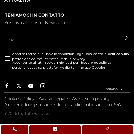
ATTUALITÀ
TENIAMOCI IN CONTATTO
Si iscriva alla nostra Newsletter
IN
Accetto i termini d’uso e le
condizioni legali
così come la
politica sulla
protezione dei dati personali e della privacy
Acconsento all'utilizzo dei miei dati per ricevere pubblicità
personalizzata su piattaforme digitali (incluso Google)
Facebook
Twitter
Youtube
Instagram
Italiano
Cookies Policy
Avviso Legale
Avvisi sulla privacy
Numero di registrazione dello stabilimento sanitario: 947
©2026 Instituto Bernabeu