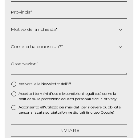
MM
slash
Provincia
*
AAAA
Motivo della richiesta
*
Come ci ha conosciuti?
*
Osservazioni
Iscriversi alla Newsletter dell'IB
Accetto i termini d’uso e le
condizioni legali
così come la
*
politica sulla protezione dei dati personali e della privacy
Acconsento all'utilizzo dei miei dati per ricevere pubblicità
personalizzata su piattaforme digitali (incluso Google)
INVIARE