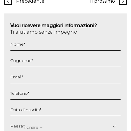
Precedente
Il prossimo
Vuoi ricevere maggiori informazioni?
Ti aiutiamo senza impegno
Nome
*
Cognome
*
Email
*
Telefono
*
Data di nascita
*
GG
slash
Paese
*