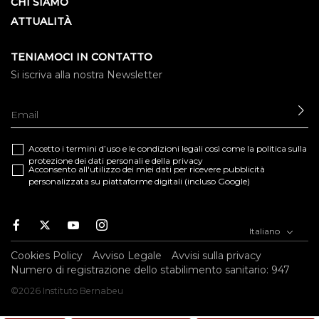
CHI SIAMO
ATTUALITÀ
TENIAMOCI IN CONTATTO
Si iscriva alla nostra Newsletter
IN
Accetto i termini d’uso e le
condizioni legali
così come la
politica sulla
protezione dei dati personali e della privacy
Acconsento all'utilizzo dei miei dati per ricevere pubblicità
personalizzata su piattaforme digitali (incluso Google)
Facebook
Twitter
Youtube
Instagram
Italiano
Cookies Policy
Avviso Legale
Avvisi sulla privacy
Numero di registrazione dello stabilimento sanitario: 947
©2026 Instituto Bernabeu