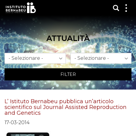
Mostra
Mos
me
ATTUALITÀ
Mese
Anno
FILTER
L’ Istituto Bernabeu pubblica un’articolo
scientifico sul Journal Assisted Reproduction
and Genetics
17-03-2014