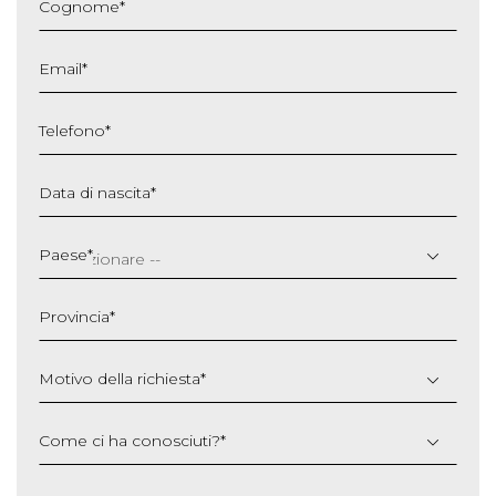
Cognome
*
Email
*
Telefono
*
Data di nascita
*
GG
slash
Paese
*
MM
slash
Provincia
*
AAAA
Motivo della richiesta
*
Come ci ha conosciuti?
*