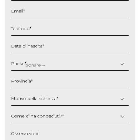
Email
*
Telefono
*
Data di nascita
*
GG
slash
Paese
*
MM
slash
Provincia
*
AAAA
Motivo della richiesta
*
Come ci ha conosciuti?
*
Osservazioni