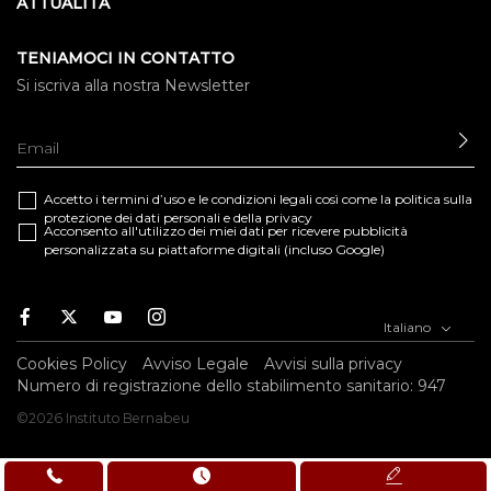
ATTUALITÀ
TENIAMOCI IN CONTATTO
Si iscriva alla nostra Newsletter
IN
Accetto i termini d’uso e le
condizioni legali
così come la
politica sulla
protezione dei dati personali e della privacy
Acconsento all'utilizzo dei miei dati per ricevere pubblicità
personalizzata su piattaforme digitali (incluso Google)
Facebook
Twitter
Youtube
Instagram
Italiano
Cookies Policy
Avviso Legale
Avvisi sulla privacy
Numero di registrazione dello stabilimento sanitario: 947
©2026 Instituto Bernabeu