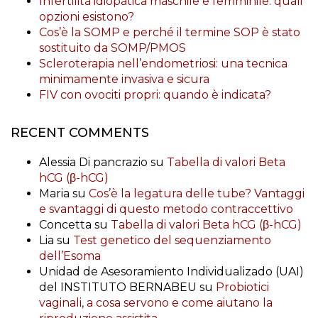
Infertilità idiopatica maschile e femminile: quali
opzioni esistono?
Cos’è la SOMP e perché il termine SOP è stato
sostituito da SOMP/PMOS
Scleroterapia nell’endometriosi: una tecnica
minimamente invasiva e sicura
FIV con ovociti propri: quando è indicata?
RECENT COMMENTS
Alessia Di pancrazio
su
Tabella di valori Beta
hCG (β-hCG)
Maria
su
Cos’è la legatura delle tube? Vantaggi
e svantaggi di questo metodo contraccettivo
Concetta
su
Tabella di valori Beta hCG (β-hCG)
Lia
su
Test genetico del sequenziamento
dell’Esoma
Unidad de Asesoramiento Individualizado (UAI)
del INSTITUTO BERNABEU
su
Probiotici
vaginali, a cosa servono e come aiutano la