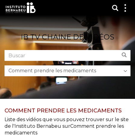
Affich
Affi
le
me
IB TV CHAINE DE VIDÉOS
Buscar
Bus
en
el
foro:
COMMENT PRENDRE LES MEDICAMENTS
Liste des vidéos que vous pouvez trouver sur le site
de l'Instituto Bernabeu surComment prendre les
medicaments