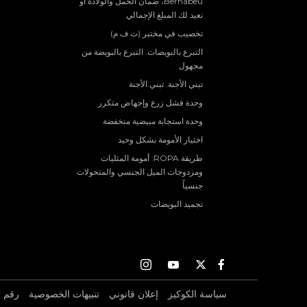
Bernabeu، ضمان الحمل والولادة أو
نعيد لك المبلغ الإجمالي
تخصيب في مختبر (ت ف م)
التبرع بالبويضات. التبرع بالبويضة من
مجهول
تبني الأجنة. تبني.الأجنة
وحدة فشل زرع وإجهاض متكرر
وحدة استجابة مبيضية منخفضة
اختيار الأمومة بشكل وحيد
طريقة ROPA: أمومة المثليات
ومزدوجات الميل الجنسي والمتحولات
جنسياً
تجميد البويضات
Instagram
Youtube
Twitter
Facebook
سياسة الكوكيز
إعلان قانوني
تنبيهات الخصوصية
رقم ت