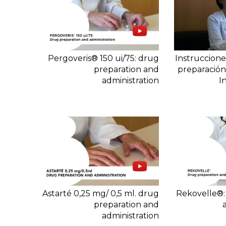
Pergoveris® 150 ui/75: drug
Instruccion
preparation and
preparación
administration
I
Astarté 0,25 mg/ 0,5 ml. drug
Rekovelle®:
preparation and
administration