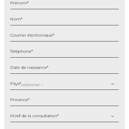
Prénom
*
Nom
*
Courrier électronique
*
Téléphone
*
Date de naissance
*
JJ
slash
Pays
*
MM
slash
Province
*
AAAA
Motif de la consultation
*