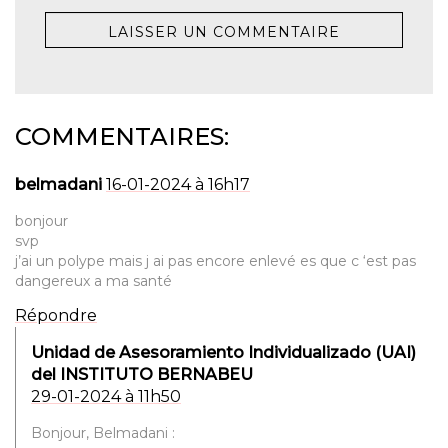
COMMENTAIRES:
belmadani
16-01-2024 à 16h17
bonjour
svp
j’ai un polype mais j ai pas encore enlevé es que c ‘est pas
dangereux a ma santé
Répondre
Unidad de Asesoramiento Individualizado (UAI)
del INSTITUTO BERNABEU
29-01-2024 à 11h50
Bonjour, Belmadani :