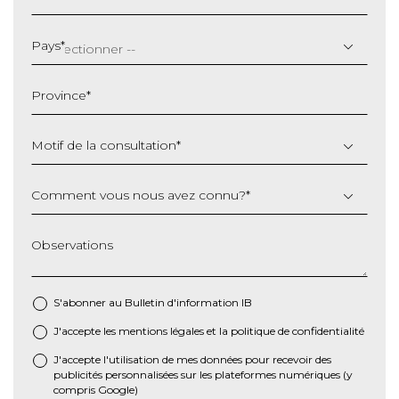
JJ
slash
Pays
*
MM
slash
Province
*
AAAA
Motif de la consultation
*
Comment vous nous avez connu?
*
Observations
S'abonner au Bulletin d'information IB
J'accepte les
mentions légales
et la
politique de confidentialité
*
J'accepte l'utilisation de mes données pour recevoir des
publicités personnalisées sur les plateformes numériques (y
compris Google)