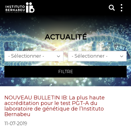
Affich
Affi
le
me
ACTUALITÉ
Mois
An
FILTRE
NOUVEAU BULLETIN IB: La plus haute
accréditation pour le test PGT-A du
laboratoire de génétique de l’Instituto
Bernabeu
11-07-2019