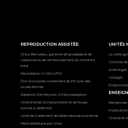
REPRODUCTION ASSISTÉE
UNITÉS 
Única Bernabeu, garantie de grossesse et de
La visite g
naissance ou de remboursement du montant
Contrôle de
total
Andrologie
Fécondation in Vitro (FIV)
Urologie
Don d’ovocytes, traitement de FIV avec des
Endocrinolog
ovules donnés
ENSEIG
Adoption d’embryons. Embryoadoption
Unité d’échec d’implantation et de fausse
Recherches 
couche à répétition
Publications
Unité de traitement de faible réponse ovarienne
Chaires et l
Mère célibataire par choix