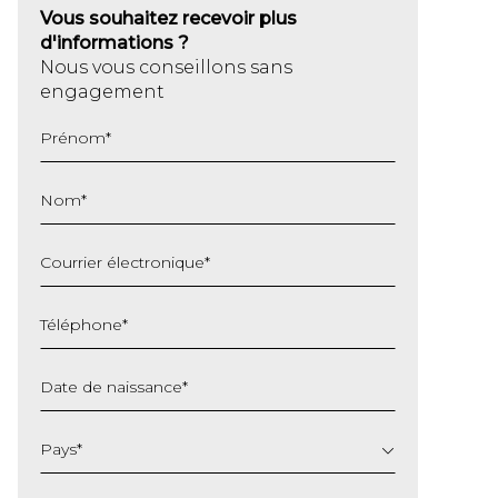
Vous souhaitez recevoir plus
d'informations ?
Nous vous conseillons sans
engagement
Prénom
*
Nom
*
Courrier électronique
*
Téléphone
*
Date de naissance
*
JJ
slash
Pays
*
MM
slash