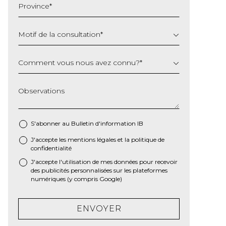
Province
*
AAAA
Motif de la consultation
*
Comment vous nous avez connu?
*
Observations
S'abonner au Bulletin d'information IB
J'accepte les
mentions légales
et la
politique de
*
confidentialité
J'accepte l'utilisation de mes données pour recevoir
des publicités personnalisées sur les plateformes
numériques (y compris Google)
ENVOYER