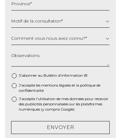
Province
*
AAAA
Motif de la consultation
*
Comment vous nous avez connu?
*
Observations
S'abonner au Bulletin d'information IB
J'accepte les
mentions légales
et la
politique de
*
confidentialité
J'accepte l'utilisation de mes données pour recevoir
des publicités personnalisées sur les plateformes
numériques (y compris Google)
ENVOYER