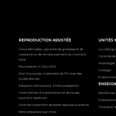
REPRODUCTION ASSISTÉE
UNITÉS 
Única Bernabeu, garantie de grossesse et de
La visite g
naissance ou de remboursement du montant
Contrôle de
total
Andrologie
Fécondation in Vitro (FIV)
Urologie
Don d’ovocytes, traitement de FIV avec des
Endocrinolog
ovules donnés
ENSEIG
Adoption d’embryons. Embryoadoption
Unité d’échec d’implantation et de fausse
Recherches 
couche à répétition
Publications
Unité de traitement de faible réponse ovarienne
Chaires et l
Mère célibataire par choix