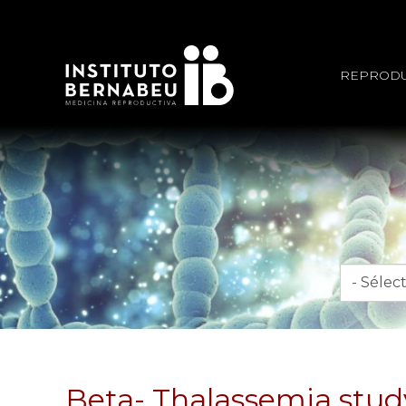
REPRODU
Mois
Beta- Thalassemia study