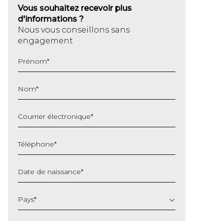
Vous souhaitez recevoir plus
d'informations ?
Nous vous conseillons sans
engagement
Prénom
*
Nom
*
Courrier électronique
*
Téléphone
*
Date de naissance
*
JJ
slash
Pays
*
MM
slash