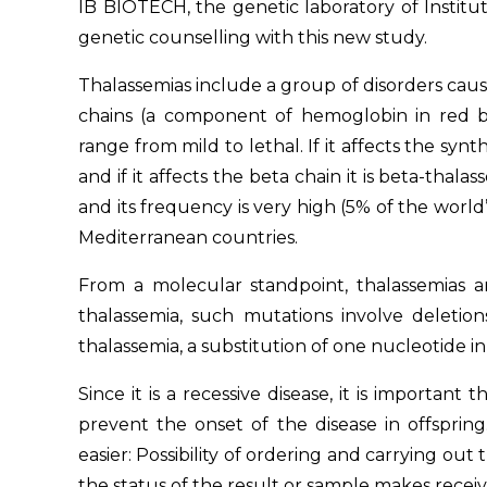
IB BIOTECH, the genetic laboratory of Institu
genetic counselling with this new study.
Thalassemias include a group of disorders caus
chains (a component of hemoglobin in red b
range from mild to lethal. If it affects the synt
and if it affects the beta chain it is beta-thala
and its frequency is very high (5% of the world’s
Mediterranean countries.
From a molecular standpoint, thalassemias a
thalassemia, such mutations involve deletion
thalassemia, a substitution of one nucleotide i
Since it is a recessive disease, it is important 
prevent the onset of the disease in offsprin
easier: Possibility of ordering and carrying o
the status of the result or sample makes receiv