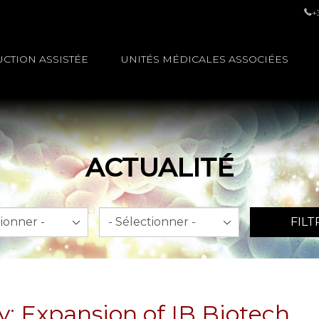
+
CTION ASSISTÉE
UNITÉS MÉDICALES ASSOCIÉES
ACTUALITÉ
An
FILT
: Expansion of IB Biotech