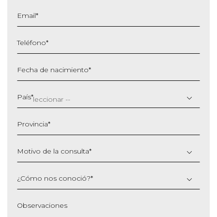
Email
*
Teléfono
*
Fecha de nacimiento
*
DD
barra
País
*
MM
barra
Provincia
*
AAAA
Motivo de la consulta
*
¿Cómo nos conoció?
*
Observaciones