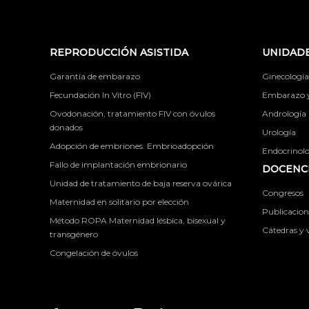
REPRODUCCIÓN ASISTIDA
UNIDADE
Garantía de embarazo
Ginecología
Fecundación In Vitro (FIV)
Embarazo y 
Ovodonación, tratamiento FIV con óvulos
Andrología
donados
Urología
Adopción de embriones. Embrioadopción
Endocrinolog
Fallo de implantación embrionario
DOCENCI
Unidad de tratamiento de baja reserva ovárica
Congresos
Maternidad en solitario por elección
Publicacione
Método ROPA Maternidad lésbica, bisexual y
Cátedras y v
transgénero
Congelación de óvulos