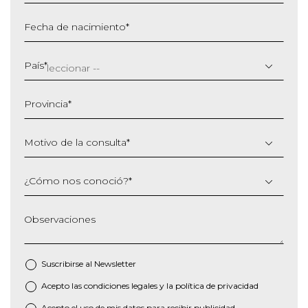
Fecha de nacimiento
*
DD
barra
País
*
MM
barra
Provincia
*
AAAA
Motivo de la consulta
*
¿Cómo nos conoció?
*
Observaciones
Suscribirse al
Newsletter
Acepto las
condiciones legales
y la
política de privacidad
*
Acepto el uso de mis datos para recibir publicidad