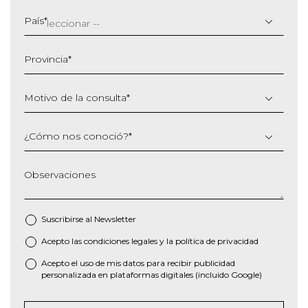
DD
barra
País
*
MM
barra
Provincia
*
AAAA
Motivo de la consulta
*
¿Cómo nos conoció?
*
Observaciones
Suscribirse al
Newsletter
Acepto las
condiciones legales
y la
política de privacidad
*
Acepto el uso de mis datos para recibir publicidad
personalizada en plataformas digitales (incluido Google)