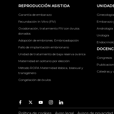
REPRODUCCIÓN ASISTIDA
UNIDADE
Garantía de embarazo
Ginecología
Fecundación In Vitro (FIV)
Embarazo y 
Ovodonación, tratamiento FIV con óvulos
Andrología
donados
Urología
Adopción de embriones. Embrioadopción
Endocrinolog
Fallo de implantación embrionario
DOCENCI
Unidad de tratamiento de baja reserva ovárica
Congresos
Maternidad en solitario por elección
Publicacione
Método ROPA Maternidad lésbica, bisexual y
Cátedras y v
transgénero
Congelación de óvulos
Facebook
Twitter
Youtube
Instagram
Youtube
Política de cookies
Aviso legal
Avisos de privacidad