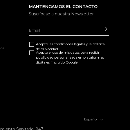
MANTENGAMOS EL CONTACTO
Suscríbase a nuestra Newsletter
ENVIAR
Acepto las
condiciones legales
y la
política
 de
de privacidad
Acepto el uso de mis datos para recibir
publicidad personalizada en plataformas
digitales (incluido Google)
Español
imiento Sanitario: 947