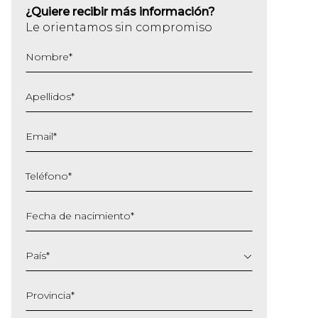
¿Quiere recibir más información?
Le orientamos sin compromiso
Nombre
*
Apellidos
*
Email
*
Teléfono
*
Fecha de nacimiento
*
DD
barra
País
*
MM
barra
Provincia
*
AAAA