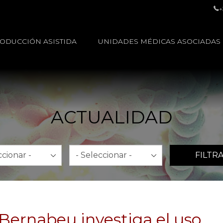
+
ODUCCIÓN ASISTIDA
UNIDADES MÉDICAS ASOCIADAS
ACTUALIDAD
Año
FILTR
 Bernabeu investiga el uso