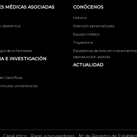
S MÉDICAS ASOCIADAS
CONÓCENOS
Historia
obstetricia
Atención personalizada
Equipo médico
Trayectoria
ía de la Fertilidad
Estadísticas de éxito en tratamientos
reproducción asistida
A E INVESTIGACIÓN
ACTUALIDAD
s Científicas
ínculos universitarios
Canal ético
Pago a proveedores
Nº de Registro de Establec