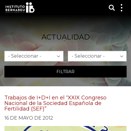
Mostra
Mos
me
ACTUALIDAD
Mes
Año
FILTRAR
Trabajos de I+D+I en el “XXIX Congreso
Nacional de la Sociedad Española de
Fertilidad (SEF)”
16 DE MAYO DE 2012