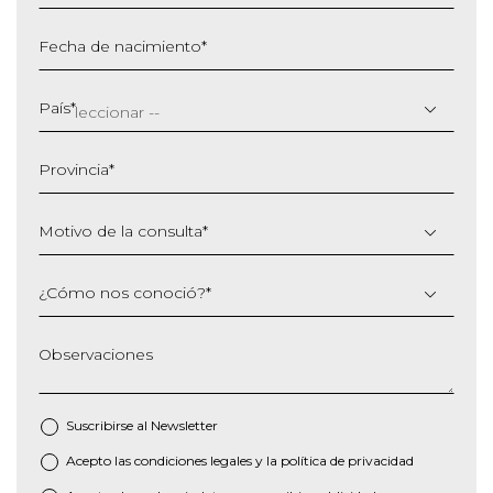
Fecha de nacimiento
*
DD
barra
País
*
MM
barra
Provincia
*
AAAA
Motivo de la consulta
*
¿Cómo nos conoció?
*
Observaciones
Suscribirse al
Newsletter
Acepto las
condiciones legales
y la
política de privacidad
*