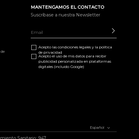
MANTENGAMOS EL CONTACTO
Suscríbase a nuestra Newsletter
ENVIAR
Acepto las
condiciones legales
y la
política
 de
de privacidad
Acepto el uso de mis datos para recibir
publicidad personalizada en plataformas
digitales (incluido Google)
Español
imiento Sanitario: 947