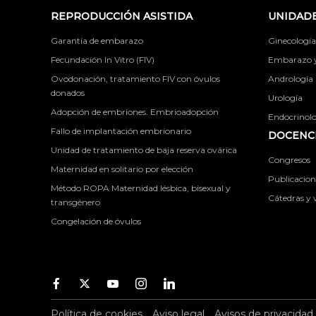
REPRODUCCIÓN ASISTIDA
UNIDADE
Garantía de embarazo
Ginecología
Fecundación In Vitro (FIV)
Embarazo y 
Ovodonación, tratamiento FIV con óvulos
Andrología
donados
Urología
Adopción de embriones. Embrioadopción
Endocrinolog
Fallo de implantación embrionario
DOCENCI
Unidad de tratamiento de baja reserva ovárica
Congresos
Maternidad en solitario por elección
Publicacione
Método ROPA Maternidad lésbica, bisexual y
Cátedras y v
transgénero
Congelación de óvulos
Facebook
Twitter
Youtube
Instagram
Youtube
Política de cookies
Aviso legal
Avisos de privacidad