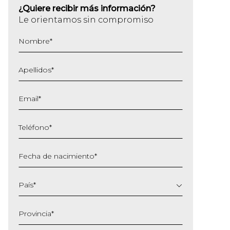
¿Quiere recibir más información?
Le orientamos sin compromiso
Nombre
*
Apellidos
*
Email
*
Teléfono
*
Fecha de nacimiento
*
DD
barra
País
*
MM
barra
Provincia
*
AAAA