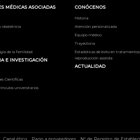
S MÉDICAS ASOCIADAS
CONÓCENOS
Historia
obstetricia
Atención personalizada
Equipo médico
Trayectoria
ía de la Fertilidad
Estadísticas de éxito en tratamientos
reproducción asistida
A E INVESTIGACIÓN
ACTUALIDAD
s Científicas
ínculos universitarios
Canal ético
Pago a proveedores
Nº de Registro de Establec