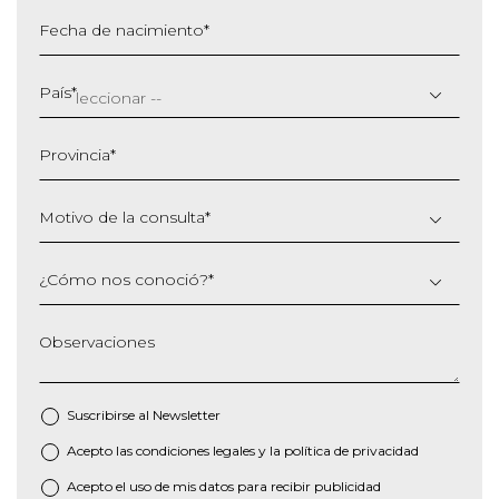
Fecha de nacimiento
*
DD
barra
País
*
MM
barra
Provincia
*
AAAA
Motivo de la consulta
*
¿Cómo nos conoció?
*
Observaciones
Suscribirse al
Newsletter
Acepto las
condiciones legales
y la
política de privacidad
*
Acepto el uso de mis datos para recibir publicidad