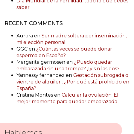
Día Mundial de la Fertilidad: todo lo que debes
saber
RECENT COMMENTS
Aurora
en
Ser madre soltera por inseminación,
mi elección personal
GGC
en
¿Cuántas veces se puede donar
esperma en España?
Margarita germosen
en
¿Puedo quedar
embarazada sin una trompa? ¿y sin las dos?
Yannessy fernandez
en
Gestación subrogada o
vientre de alquiler : ¿Por qué está prohibido en
España?
Cristina Montes
en
Calcular la ovulación: El
mejor momento para quedar embarazada
Hablemos