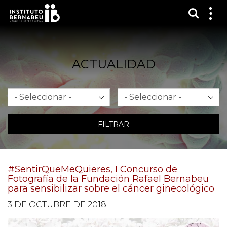
Mostra
Mos
me
ACTUALIDAD
Mes
Año
FILTRAR
#SentirQueMeQuieres, I Concurso de
Fotografía de la Fundación Rafael Bernabeu
para sensibilizar sobre el cáncer ginecológico
3 DE OCTUBRE DE 2018