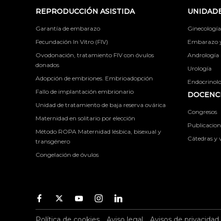
REPRODUCCIÓN ASISTIDA
UNIDADE
Garantía de embarazo
Ginecología
Fecundación In Vitro (FIV)
Embarazo y 
Ovodonación, tratamiento FIV con óvulos
Andrología
donados
Urología
Adopción de embriones. Embrioadopción
Endocrinolog
Fallo de implantación embrionario
DOCENCI
Unidad de tratamiento de baja reserva ovárica
Congresos
Maternidad en solitario por elección
Publicacione
Método ROPA Maternidad lésbica, bisexual y
Cátedras y v
transgénero
Congelación de óvulos
Facebook
Twitter
Youtube
Instagram
Youtube
Política de cookies
Aviso legal
Avisos de privacidad