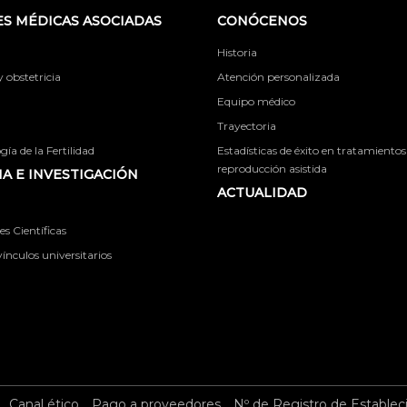
S MÉDICAS ASOCIADAS
CONÓCENOS
Historia
obstetricia
Atención personalizada
Equipo médico
Trayectoria
ía de la Fertilidad
Estadísticas de éxito en tratamientos
reproducción asistida
A E INVESTIGACIÓN
ACTUALIDAD
s Científicas
ínculos universitarios
Canal ético
Pago a proveedores
Nº de Registro de Establec