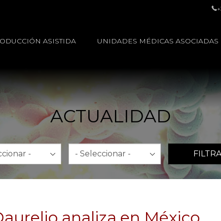
+
ODUCCIÓN ASISTIDA
UNIDADES MÉDICAS ASOCIADAS
ACTUALIDAD
Año
FILTR
aurelio analiza en México