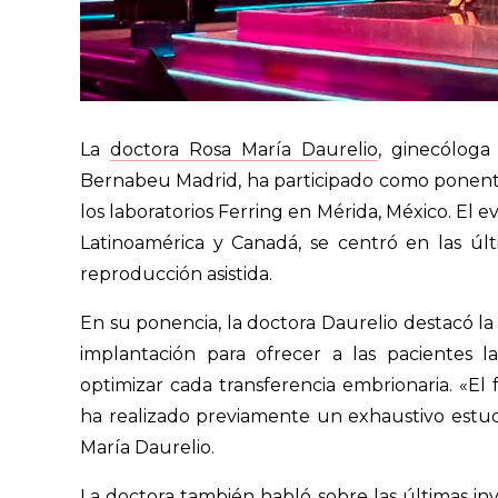
La
doctora Rosa María Daurelio
, ginecóloga 
Bernabeu Madrid, ha participado como ponente 
los laboratorios Ferring en Mérida, México. El e
Latinoamérica y Canadá, se centró en las úl
reproducción asistida.
En su ponencia, la doctora Daurelio destacó la
implantación para ofrecer a las pacientes l
optimizar cada transferencia embrionaria. «El
ha realizado previamente un exhaustivo estudi
María Daurelio.
La doctora también habló sobre las últimas inv