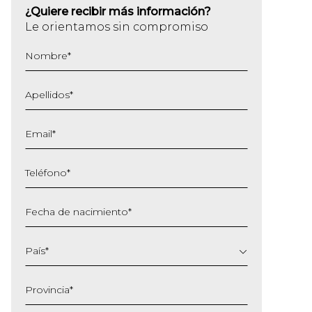
¿Quiere recibir más información?
Le orientamos sin compromiso
Nombre
*
Apellidos
*
Email
*
Teléfono
*
Fecha de nacimiento
*
DD
barra
País
*
MM
barra
Provincia
*
AAAA