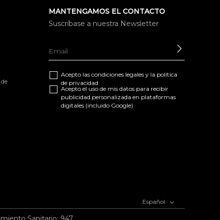
MANTENGAMOS EL CONTACTO
Suscríbase a nuestra Newsletter
ENVIAR
Acepto las
condiciones legales
y la
política
 de
de privacidad
Acepto el uso de mis datos para recibir
publicidad personalizada en plataformas
digitales (incluido Google)
Español
imiento Sanitario: 947