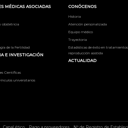
S MÉDICAS ASOCIADAS
CONÓCENOS
Historia
obstetricia
Atención personalizada
Equipo médico
Trayectoria
ía de la Fertilidad
Estadísticas de éxito en tratamientos
reproducción asistida
A E INVESTIGACIÓN
ACTUALIDAD
s Científicas
ínculos universitarios
Canal ético
Pago a proveedores
Nº de Registro de Establec