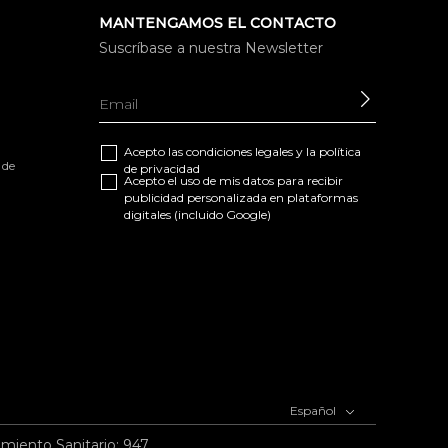
MANTENGAMOS EL CONTACTO
Suscríbase a nuestra Newsletter
ENVIAR
Acepto las
condiciones legales
y la
política
 de
de privacidad
Acepto el uso de mis datos para recibir
publicidad personalizada en plataformas
digitales (incluido Google)
Español
imiento Sanitario: 947