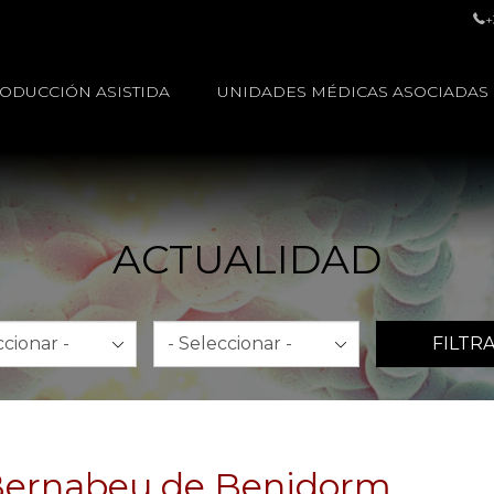
+
ODUCCIÓN ASISTIDA
UNIDADES MÉDICAS ASOCIADAS
ACTUALIDAD
Año
FILTR
o Bernabeu de Benidorm