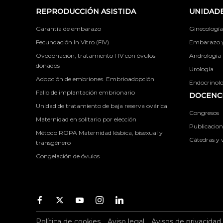
REPRODUCCIÓN ASISTIDA
UNIDADE
Garantía de embarazo
Ginecología
Fecundación In Vitro (FIV)
Embarazo y 
Ovodonación, tratamiento FIV con óvulos
Andrología
donados
Urología
Adopción de embriones. Embrioadopción
Endocrinolog
Fallo de implantación embrionario
DOCENCI
Unidad de tratamiento de baja reserva ovárica
Congresos
Maternidad en solitario por elección
Publicacione
Método ROPA Maternidad lésbica, bisexual y
Cátedras y v
transgénero
Congelación de óvulos
Facebook
Twitter
Youtube
Instagram
Youtube
Política de cookies
Aviso legal
Avisos de privacidad