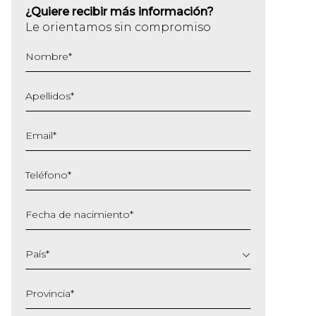
¿Quiere recibir más información?
Le orientamos sin compromiso
Nombre
*
Apellidos
*
Email
*
Teléfono
*
Fecha de nacimiento
*
DD
barra
País
*
MM
barra
Provincia
*
AAAA