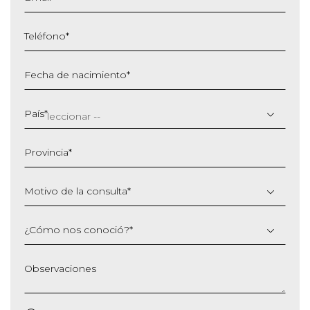
Teléfono
*
Fecha de nacimiento
*
DD
barra
País
*
MM
barra
Provincia
*
AAAA
Motivo de la consulta
*
¿Cómo nos conoció?
*
Observaciones