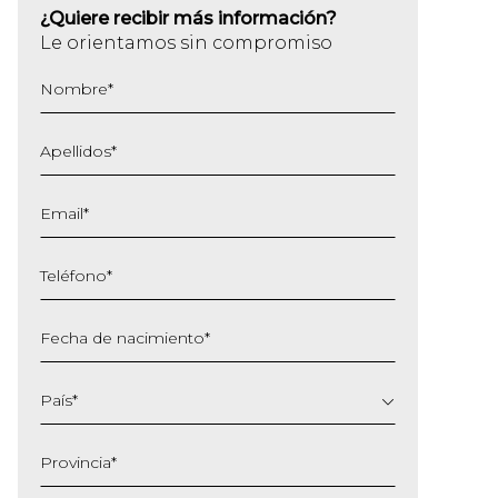
¿Quiere recibir más información?
Le orientamos sin compromiso
Nombre
*
Apellidos
*
Email
*
Teléfono
*
Fecha de nacimiento
*
DD
barra
País
*
MM
barra
Provincia
*
AAAA