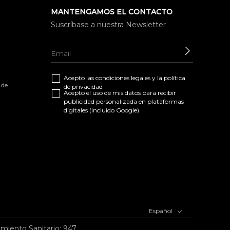
MANTENGAMOS EL CONTACTO
Suscríbase a nuestra Newsletter
ENVIAR
Acepto las
condiciones legales
y la
política
 de
de privacidad
Acepto el uso de mis datos para recibir
publicidad personalizada en plataformas
digitales (incluido Google)
Español
imiento Sanitario: 947