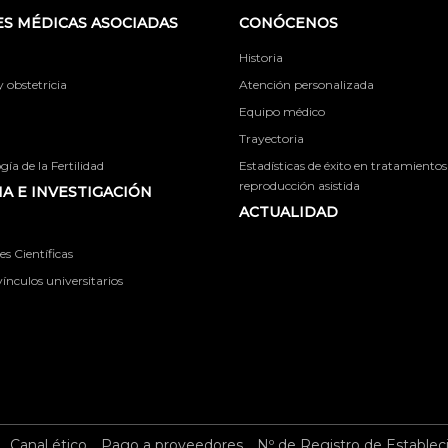
S MÉDICAS ASOCIADAS
CONÓCENOS
Historia
obstetricia
Atención personalizada
Equipo médico
Trayectoria
ía de la Fertilidad
Estadísticas de éxito en tratamientos
reproducción asistida
A E INVESTIGACIÓN
ACTUALIDAD
s Científicas
ínculos universitarios
Canal ético
Pago a proveedores
Nº de Registro de Establec