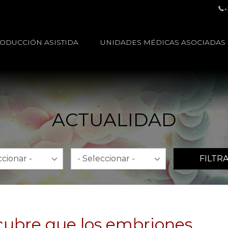
+
ODUCCIÓN ASISTIDA
UNIDADES MÉDICAS ASOCIADAS
ACTUALIDAD
Año
FILTR
cubre que los embriones