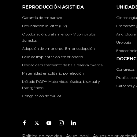
REPRODUCCIÓN ASISTIDA
UNIDADE
Garantía de embarazo
Ginecología
Fecundación In Vitro (FIV)
Embarazo y 
Ovodonación, tratamiento FIV con óvulos
Andrología
donados
Urología
Adopción de embriones. Embrioadopción
Endocrinolog
Fallo de implantación embrionario
DOCENCI
Unidad de tratamiento de baja reserva ovárica
Congresos
Maternidad en solitario por elección
Publicacione
Método ROPA Maternidad lésbica, bisexual y
Cátedras y v
transgénero
Congelación de óvulos
Facebook
Twitter
Youtube
Instagram
Youtube
Política de cookies
Aviso legal
Avisos de privacidad