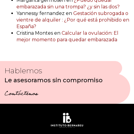
Margarita germosen
en
¿Puedo quedar
embarazada sin una trompa? ¿y sin las dos?
Yannessy fernandez
en
Gestación subrogada o
vientre de alquiler : ¿Por qué está prohibido en
España?
Cristina Montes
en
Calcular la ovulación: El
mejor momento para quedar embarazada
Hablemos
Le asesoramos sin compromiso
Contáctenos