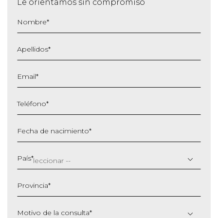
Le orientamos sin compromiso
Nombre
*
Apellidos
*
Email
*
Teléfono
*
Fecha de nacimiento
*
DD
barra
País
*
MM
barra
Provincia
*
AAAA
Motivo de la consulta
*