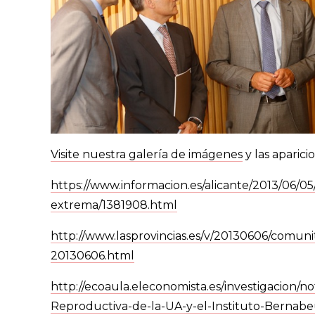
Visite nuestra galería de imágenes
y las aparici
https://www.informacion.es/alicante/2013/06/05/
extrema/1381908.html
http://www.lasprovincias.es/v/20130606/comunit
20130606.html
http://ecoaula.eleconomista.es/investigacion/n
Reproductiva-de-la-UA-y-el-Instituto-Bernabeu