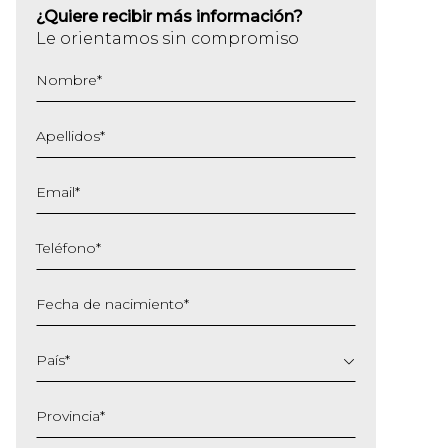
¿Quiere recibir más información?
Le orientamos sin compromiso
Nombre
*
Apellidos
*
Email
*
Teléfono
*
Fecha de nacimiento
*
DD
barra
País
*
MM
barra
Provincia
*
AAAA