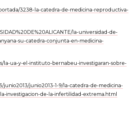
-portada/3238-la-catedra-de-medicina-reproductiva-
VERSIDAD%20DE%20ALICANTE/la-universidad-de-
manyana-su-catedra-conjunta-en-medicina-
as/la-ua-y-el-instituto-bernabeu-investigaran-sobre-
13/junio2013/junio2013-1-9/la-catedra-de-medicina-
a-investigacion-de-la-infertilidad-extrema.html