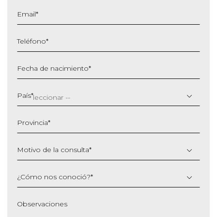
Email
*
Teléfono
*
Fecha de nacimiento
*
DD
barra
País
*
MM
barra
Provincia
*
AAAA
Motivo de la consulta
*
¿Cómo nos conoció?
*
Observaciones