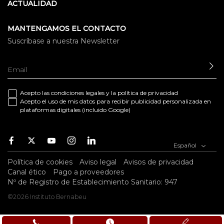
ACTUALIDAD
MANTENGAMOS EL CONTACTO
Suscríbase a nuestra Newsletter
EN
Acepto las
condiciones legales
y la
política de privacidad
Acepto el uso de mis datos para recibir publicidad personalizada en
plataformas digitales (incluido Google)
Facebook
Twitter
Youtube
Instagram
Youtube
Español
Política de cookies
Aviso legal
Avisos de privacidad
Canal ético
Pago a proveedores
Nº de Registro de Establecimiento Sanitario: 947
©2026 Instituto Bernabeu