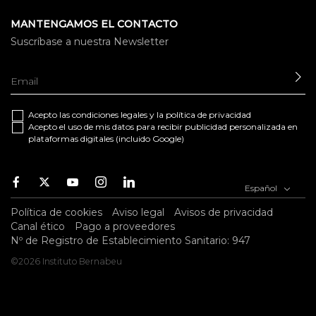
MANTENGAMOS EL CONTACTO
Suscríbase a nuestra Newsletter
EN
Acepto las
condiciones legales
y la
política de privacidad
Acepto el uso de mis datos para recibir publicidad personalizada en
plataformas digitales (incluido Google)
Facebook
Twitter
Youtube
Instagram
Youtube
Español
Política de cookies
Aviso legal
Avisos de privacidad
Canal ético
Pago a proveedores
Nº de Registro de Establecimiento Sanitario: 947
©2026 Instituto Bernabeu