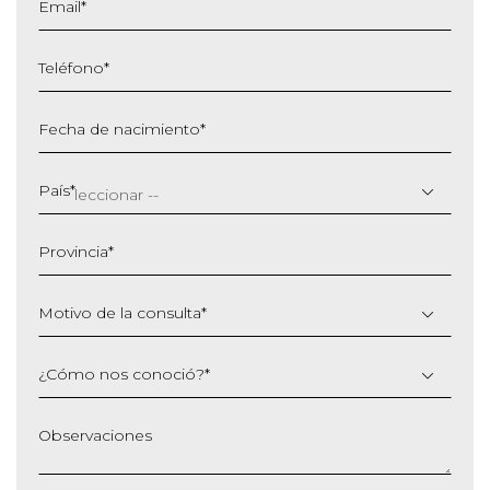
Email
*
Teléfono
*
Fecha de nacimiento
*
DD
barra
País
*
MM
barra
Provincia
*
AAAA
Motivo de la consulta
*
¿Cómo nos conoció?
*
Observaciones