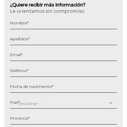
¿Quiere recibir más información?
Le orientamos sin compromiso
Nombre
*
Apellidos
*
Email
*
Teléfono
*
Fecha de nacimiento
*
DD
barra
País
*
MM
barra
Provincia
*
AAAA