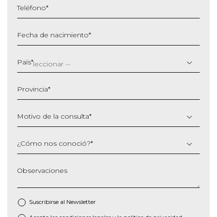
Teléfono
*
Fecha de nacimiento
*
DD
barra
País
*
MM
barra
Provincia
*
AAAA
Motivo de la consulta
*
¿Cómo nos conoció?
*
Observaciones
Suscribirse al
Newsletter