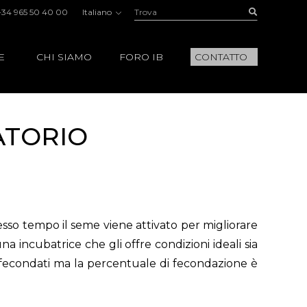
Trova:
Buscar
+34 965 50 40 00
Italiano
E
CHI SIAMO
FORO IB
CONTATTO
ATORIO
stesso tempo il seme viene attivato per migliorare
 incubatrice che gli offre condizioni ideali sia
i fecondati ma la percentuale di fecondazione è