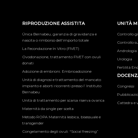
RIPRODUZIONE ASSISTITA
UNITÀ M
Única Bernabeu, garanzia di gravidanza e
Controllo g
nascita o rimborso dell’importo totale
Controllo su
La Fecondazione In Vitro (FIVET)
Andrologia
Ovodonazione, trattamento FIVET con ovuli
Urologia
donati
Fertilità En
Adozione di embrioni. Embrioadozione
DOCENZA
Unità di diagnosi e trattamento del mancato
impianto e aborti ricorrenti presso l’ Instituto
Congressi
Bernabeu
Pubblicazion
Unità di trattamento per scarsa riserva ovarica
Cattedra e v
Maternità da single per scelta
Metodo ROPA Maternità lesbica, bisessuale e
transgender
Congelamento degli ovuli: “Social freezing”