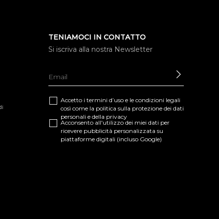
TENIAMOCI IN CONTATTO
Si iscriva alla nostra Newsletter
INVIARE
Accetto i termini d’uso e le
condizioni legali
di
così come la
politica sulla protezione dei dati
personali e della privacy
Acconsento all'utilizzo dei miei dati per
ricevere pubblicità personalizzata su
piattaforme digitali (incluso Google)