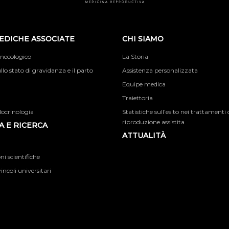
EDICHE ASSOCIATE
CHI SIAMO
inecologico
La Storia
llo stato di gravidanza e il parto
Assistenza personalizzata
Equipe medica
Traiettoria
docrinologia
Statistiche sull’esito nei trattamenti 
riproduzione assistita
 E RICERCA
ATTUALITÀ
i scientifiche
incoli universitari