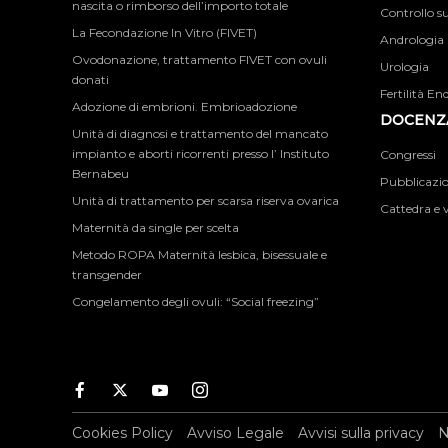
nascita o rimborso dell’importo totale
Controllo su
La Fecondazione In Vitro (FIVET)
Andrologia
Ovodonazione, trattamento FIVET con ovuli
Urologia
donati
Fertilità En
Adozione di embrioni. Embrioadozione
DOCENZA
Unità di diagnosi e trattamento del mancato
impianto e aborti ricorrenti presso l’ Instituto
Congressi
Bernabeu
Pubblicazion
Unità di trattamento per scarsa riserva ovarica
Cattedra e v
Maternità da single per scelta
Metodo ROPA Maternità lesbica, bisessuale e
transgender
Congelamento degli ovuli: “Social freezing”
Facebook
Twitter
Youtube
Instagram
Cookies Policy
Avviso Legale
Avvisi sulla privacy
N