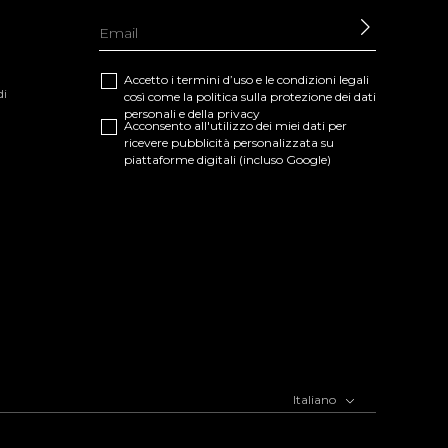
INVIARE
Accetto i termini d’uso e le
condizioni legali
di
così come la
politica sulla protezione dei dati
personali e della privacy
Acconsento all'utilizzo dei miei dati per
ricevere pubblicità personalizzata su
piattaforme digitali (incluso Google)
Italiano