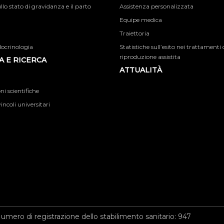
llo stato di gravidanza e il parto
Assistenza personalizzata
Equipe medica
Traiettoria
docrinologia
Statistiche sull’esito nei trattamenti 
riproduzione assistita
 E RICERCA
ATTUALITÀ
i scientifiche
incoli universitari
umero di registrazione dello stabilimento sanitario: 947