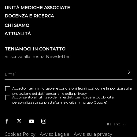
UNITÀ MEDICHE ASSOCIATE
DOCENZA E RICERCA
CHI SIAMO
ATTUALITÀ
TENIAMOCI IN CONTATTO
Si iscriva alla nostra Newsletter
IN
Accetto i termini d’uso e le
condizioni legali
così come la
politica sulla
protezione dei dati personali e della privacy
Acconsento all'utilizzo dei miei dati per ricevere pubblicità
personalizzata su piattaforme digitali (incluso Google)
Facebook
Twitter
Youtube
Instagram
Italiano
Cookies Policy
Avviso Legale
Avvisi sulla privacy