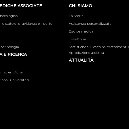
EDICHE ASSOCIATE
CHI SIAMO
inecologico
La Storia
llo stato di gravidanza e il parto
Assistenza personalizzata
Equipe medica
Traiettoria
docrinologia
Statistiche sull’esito nei trattamenti 
riproduzione assistita
 E RICERCA
ATTUALITÀ
i scientifiche
incoli universitari