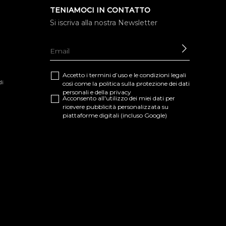
TENIAMOCI IN CONTATTO
Si iscriva alla nostra Newsletter
INVIARE
Accetto i termini d’uso e le
condizioni legali
di
così come la
politica sulla protezione dei dati
personali e della privacy
Acconsento all'utilizzo dei miei dati per
ricevere pubblicità personalizzata su
piattaforme digitali (incluso Google)