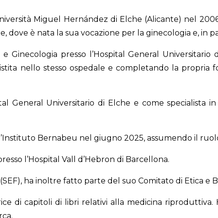
niversità Miguel Hernández di Elche (Alicante) nel 2006. 
te, dove è nata la sua vocazione per la ginecologia e, in pa
 e Ginecologia presso l’Hospital General Universitario di
tita nello stesso ospedale e completando la propria for
l General Universitario di Elche e come specialista in
ll’Instituto Bernabeu nel giugno 2025, assumendo il ruolo
 presso l’Hospital Vall d’Hebron di Barcellona.
EF), ha inoltre fatto parte del suo Comitato di Etica e 
ice di capitoli di libri relativi alla medicina riprodutti
rca.