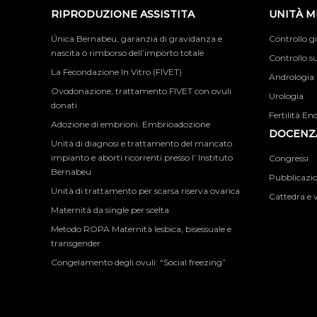
RIPRODUZIONE ASSISTITA
UNITÀ M
Única Bernabeu, garanzia di gravidanza e
Controllo g
nascita o rimborso dell’importo totale
Controllo su
La Fecondazione In Vitro (FIVET)
Andrologia
Ovodonazione, trattamento FIVET con ovuli
Urologia
donati
Fertilità En
Adozione di embrioni. Embrioadozione
DOCENZA
Unità di diagnosi e trattamento del mancato
impianto e aborti ricorrenti presso l’ Instituto
Congressi
Bernabeu
Pubblicazion
Unità di trattamento per scarsa riserva ovarica
Cattedra e v
Maternità da single per scelta
Metodo ROPA Maternità lesbica, bisessuale e
transgender
Congelamento degli ovuli: “Social freezing”