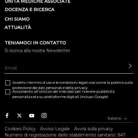
UNITÀ MEDICHE ASSOCIATE
DOCENZA E RICERCA
CHI SIAMO
ATTUALITÀ
TENIAMOCI IN CONTATTO
Si iscriva alla nostra Newsletter
IN
Accetto i termini d’uso e le
condizioni legali
così come la
politica sulla
protezione dei dati personali e della privacy
Acconsento all'utilizzo dei miei dati per ricevere pubblicità
personalizzata su piattaforme digitali (incluso Google)
Facebook
Twitter
Youtube
Instagram
Italiano
Cookies Policy
Avviso Legale
Avvisi sulla privacy
Numero di registrazione dello stabilimento sanitario: 947