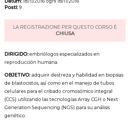
Datum:
18/11/2016 ogni 18/11/2016
Posti:
9
LA REGISTRAZIONE PER QUESTO CORSO È
CHIUSA
DIRIGIDO:
embriólogos especializados en
reproducción humana.
OBJETIVO:
adquirir destreza y habilidad en biopsias
de blastocistos, así como en el manejo de tubos
celulares para el cribado cromosómico integral
(CCS) utilizando las tecnologías Array CGH o Next
Generation Sequencing (NGS) para su análisis
genético.