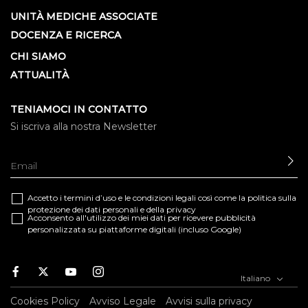
UNITÀ MEDICHE ASSOCIATE
DOCENZA E RICERCA
CHI SIAMO
ATTUALITÀ
TENIAMOCI IN CONTATTO
Si iscriva alla nostra Newsletter
IN
Accetto i termini d’uso e le
condizioni legali
così come la
politica sulla
protezione dei dati personali e della privacy
Acconsento all'utilizzo dei miei dati per ricevere pubblicità
personalizzata su piattaforme digitali (incluso Google)
Facebook
Twitter
Youtube
Instagram
Italiano
Cookies Policy
Avviso Legale
Avvisi sulla privacy