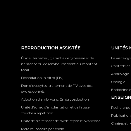
REPRODUCTION ASSISTÉE
UNITÉS 
Única Bernabeu, garantie de grossesse et de
La visite g
naissance ou de remboursement du montant
Contrôle de
total
Andrologie
Fécondation in Vitro (FIV)
Urologie
Don d’ovocytes, traitement de FIV avec des
Endocrinolog
ovules donnés
ENSEIG
Adoption d’embryons. Embryoadoption
Unité d’échec d’implantation et de fausse
Recherches 
couche à répétition
Publications
Unité de traitement de faible réponse ovarienne
Chaires et l
Mère célibataire par choix