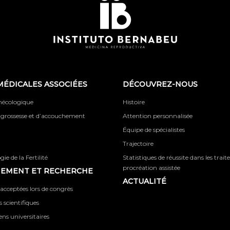
MÉDICALES ASSOCIÉES
DÉCOUVREZ-NOUS
ynécologique
Histoire
 grossesse et d’accouchement
Attention personnalisée
Équipe de spécialistes
Trajectoire
ie de la Fertilité
Statistiques de réussite dans les trai
procréation assistée
NEMENT ET RECHERCHE
ACTUALITÉ
acceptées lors de congrès
 scientifiques
iens universitaires